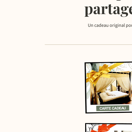
partag
Un cadeau original pou