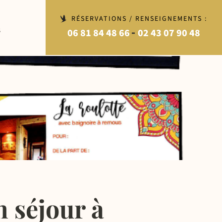
RÉSERVATIONS / RENSEIGNEMENTS :
-
06 81 84 48 66
02 43 07 90 48
S
n séjour à