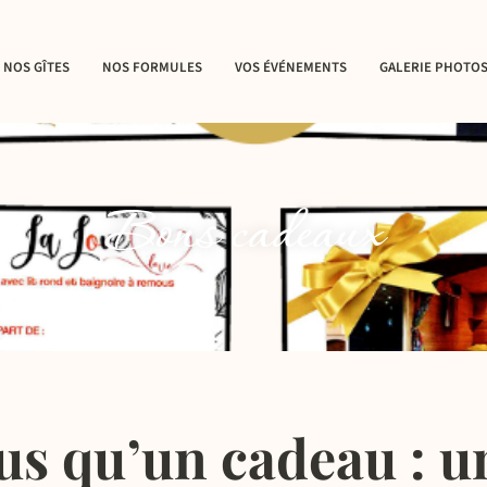
NOS GÎTES
NOS FORMULES
VOS ÉVÉNEMENTS
GALERIE PHOTO
JACUZZI
NOTRE GÎTE 2 PERS.
LA FORMULE ROMANTIQUE
MARIAGES
ZI
NOS GÎTES 4 PERS.
LA SOIRÉE ÉTAPE
ENTREPRISES
 ET ANGES
NOTRE GÎTE 8 PERS.
BONS CADEAUX
RÉCEPTIONS
NOS GÎTES 14 PERS.
Bons cadeaux
NOTRE GÎTE 25 PERS.
us qu’un cadeau : u