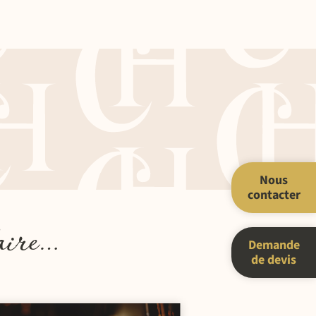
Nous
contacter
aire…
Demande
de devis