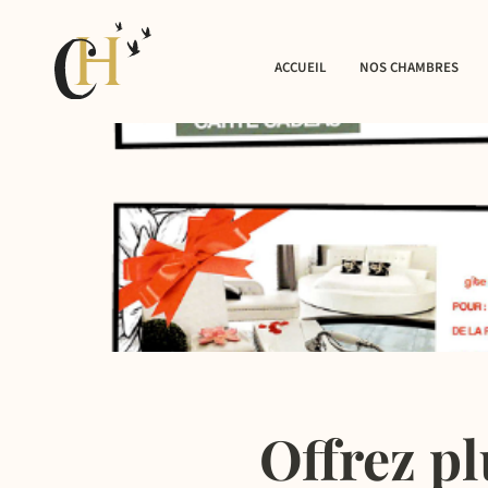
ACCUEIL
NOS CHAMBRES
LA TROPICALE – 
LA LOVE – JACUZ
CHAMBRE QUEEN
LA ROULOTTE
Offrez pl