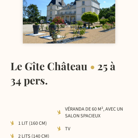
Réceptions
RÉSERVATIONS / RENSEIGNEMENTS :
-
06 81 84 48 66
02 43 07 90 48
Le Gîte Château
•
25 à
34 pers.
VÉRANDA DE 60 M², AVEC UN
SALON SPACIEUX
1 LIT (160 CM)
TV
2 LITS (140 CM)